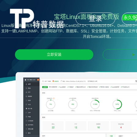
宝塔Linux面板8.x免费版
登录
永久免
Linux版请确保纯净系统安装（建议系统CentOS7.1+、Ubuntu16.04+、Debia
支持一键LAMP/LNMP、创建网站FTP、数据库、SSL；安全管理，计划任务，文
开启Tomcat环境。
立即安装