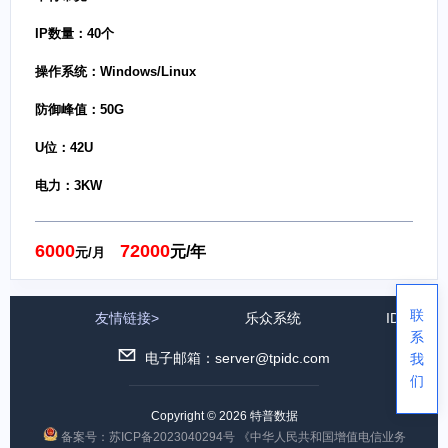
IP数量：40个
操作系统：Windows/Linux
防御峰值：50G
U位：42U
电力：3KW
6000
72000
元/年
元/月
联
友情链接>
乐众系统
IDC公司
系
电子邮箱：server@tpidc.com
我
们
Copyright © 2026 特普数据
备案号：苏ICP备2023040294号
《中华人民共和国增值电信业务