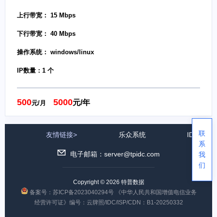
上行带宽： 15 Mbps
下行带宽： 40 Mbps
操作系统： windows/linux
IP数量：1 个
500
5000
元/年
元/月
联
友情链接>
乐众系统
IDC公司
系
电子邮箱：server@tpidc.com
我
们
Copyright © 2026 特普数据
备案号：苏ICP备2023040294号
《中华人民共和国增值电信业务
经营许可证》编号：云牌照/IDC/ISP/CDN：B1-20250332