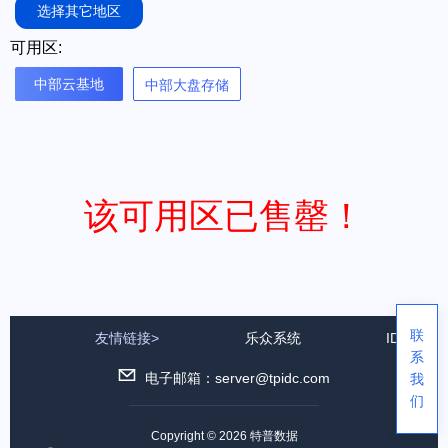
选择其它地区
可用区:
中部云基地
中部大盘存储
该可用区已售罄！
联
友情链接>
乐众系统
IDC公司
系
电子邮箱：server@tpidc.com
我
们
Copyright © 2026 特普数据