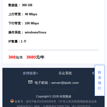
数据盘： 300 GB
上行带宽： 40 Mbps
下行带宽： 100 Mbps
操作系统： windows/linux
IP数量：1 个
368
3680
元/年
元/月
联
友情链接>
乐众系统
IDC公司
系
电子邮箱：server@tpidc.com
我
们
Copyright © 2026 特普数据
备案号：苏ICP备2023040294号
《中华人民共和国增值电信业务
经营许可证》编号：云牌照/IDC/ISP/CDN：B1-20250332